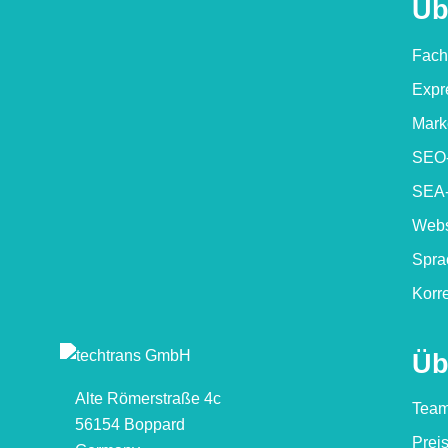
Üb
Fach
Expr
Mark
SEO-
SEA-
Webs
Spra
Korre
Üb
Alte Römerstraße 4c
Tea
56154 Boppard
Prei