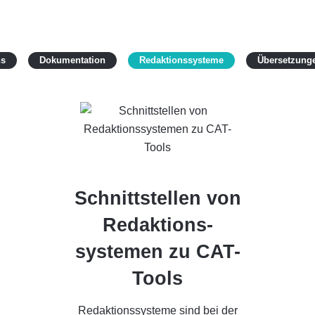
y
ns
Filter by
Dokumentation
Filter by
Redaktionssysteme
Filter by
Übersetzung
Schnittstellen von
Redaktions­
systemen zu CAT-
Tools
Redaktionssysteme sind bei der