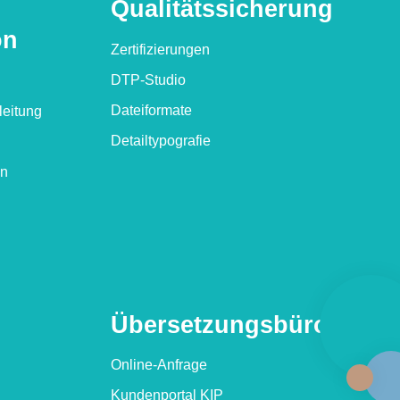
Qualitäts­sicherung
on
Zertifizierungen
DTP-Studio
Dateiformate
leitung
Detailtypografie
en
Übersetzungs­büro
Online-Anfrage
Kundenportal KIP