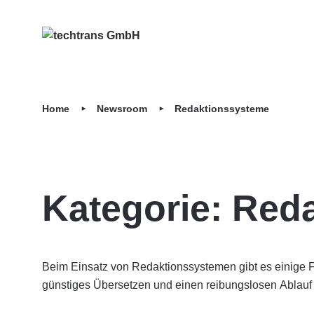
Home
Newsroom
Redaktionssysteme
Kategorie:
Reda
Beim Einsatz von Redaktionssystemen gibt es einige Fal
techtrans optimiert Ihre Übersetzungsprozesse und
güns­tiges Übersetzen und einen rei­bungs­losen Ablauf