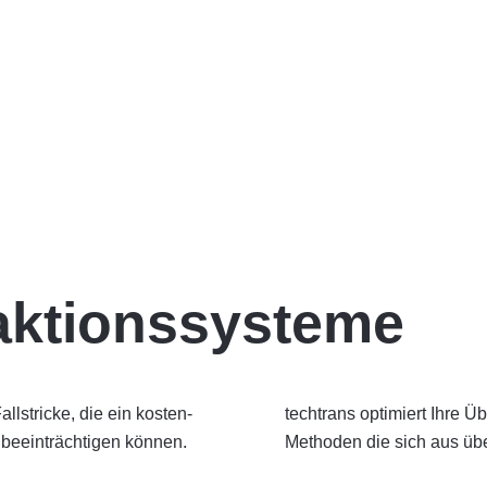
ktionssysteme
lstricke, die ein kosten­
 nutzt dafür zahlreiche
 beein­trächtigen können.
Methoden die sich aus üb