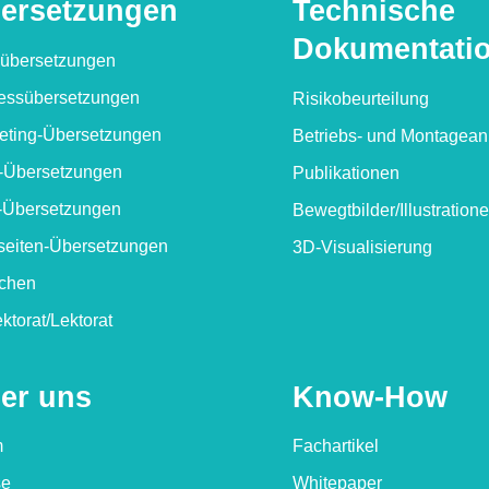
erset­zungen
Technische
Dokumen­tati
übersetzungen
ess­übersetzungen
Risikobeurteilung
eting-Übersetzungen
Betriebs- und Montagean
Übersetzungen
Publikationen
Übersetzungen
Bewegtbilder/​Illustration
eiten-Übersetzungen
3D-Visualisierung
chen
ktorat/​Lektorat
er uns
Know-How
m
Fachartikel
se
Whitepaper