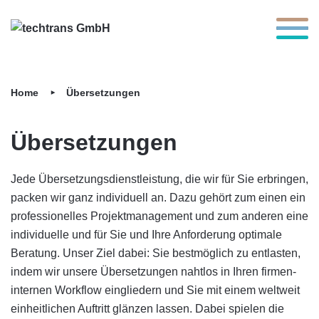
Toggle 
Home
Überset­zungen
Überset­zungen
Jede Übersetzungsdienstleistung, die wir für Sie erbringen,
packen wir ganz indi­vidu­ell an. Dazu gehört zum einen ein
pro­fes­sio­nel­les Projekt­manage­ment und zum anderen eine
indi­vidu­elle und für Sie und Ihre An­for­derung opti­male
Beratung. Unser Ziel dabei: Sie best­möglich zu ent­lasten,
indem wir unsere Übersetzungen naht­los in Ihren firmen­
internen Workflow ein­gliedern und Sie mit einem welt­weit
ein­heit­lichen Auf­tritt glänzen lassen. Dabei spielen die