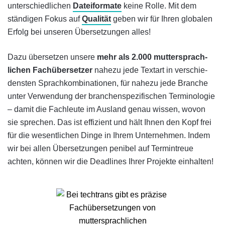
unter­schied­lichen
Dateiformate
keine Rolle. Mit dem
ständigen Fokus auf
Qualität
geben wir für Ihren globalen
Erfolg bei unseren Übersetzungen alles!
Dazu über­set­zen unsere
mehr als 2.000 mutter­sprach­
lichen Fach­über­set­zer
nahezu jede Text­art in ver­schie­
dens­ten Sprach­kombi­na­tionen, für nahezu jede Branche
unter Ver­wen­dung der branchen­spezi­fischen Termi­no­logie
– damit die Fach­leute im Aus­land genau wissen, wovon
sie sprechen. Das ist effizient und hält Ihnen den Kopf frei
für die wesentlichen Dinge in Ihrem Unter­nehmen. Indem
wir bei allen Über­set­zungen penibel auf Termin­treue
achten, können wir die Deadlines Ihrer Pro­jekte ein­halten!