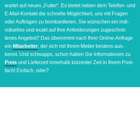
wartet auf neues „Futter“. Es bietet neben dem Telefon- und
E-Mail-Kontakt die schnelle Möglich­keit, uns mit Fragen
oder Auf­trägen zu bombar­dieren. Sie wünschen ein indi­
vidu­elles und exakt auf Ihre An­for­der­ungen zu­ge­schnit­
tenes Angebot? Das über­nimmt nach Ihrer Online-Anfrage
ein
Mitarbeiter
, der sich mit Ihrem Metier bestens aus­
kennt. Und schwupps, schon haben Sie In­for­ma­tionen zu
Preis
und Liefer­zeit inner­halb kürzes­ter Zeit in Ihrem Post­
fach! Einfach, oder?