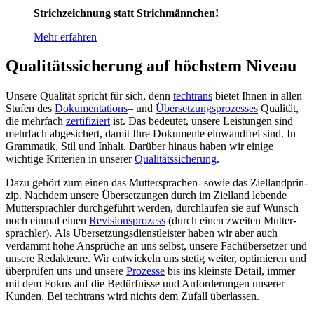
Strichzeichnung statt Strichmännchen!
Mehr erfahren
Qualitätssicherung auf höchstem Niveau
Unsere Qualität spricht für sich, denn
techtrans
bietet Ihnen in allen
Stufen des
Doku­menta­tions
– und
Über­set­zungs­pro­zesses
Qualität,
die mehr­fach
zerti­fi­ziert
ist. Das bedeutet, unsere Leis­tungen sind
mehr­fach abge­sichert, damit Ihre Doku­mente ein­wand­frei sind. In
Gram­matik, Stil und Inhalt. Darüber hinaus haben wir einige
wichtige Kriterien in unserer
Quali­täts­sicherung
.
Dazu gehört zum einen das Mutter­sprachen­- sowie das Ziel­land­prin­
zip. Nach­dem unsere Über­set­zungen durch im Ziel­land lebende
Mutter­sprach­ler durch­ge­führt werden, durch­laufen sie auf Wunsch
noch einmal einen
Revisions­prozess
(durch einen zweiten Mutter­
sprachler). Als Über­set­zungs­dienst­leister haben wir aber auch
verdammt hohe An­sprüche an uns selbst, unsere Fach­über­set­zer und
unsere Redak­teure. Wir ent­wickeln uns stetig weiter, opti­mie­ren und
über­prüfen uns und unsere
Pro­zesse
bis ins kleinste Detail, immer
mit dem Fokus auf die Bedürf­nisse und Anfor­derun­gen unserer
Kunden. Bei techtrans wird nichts dem Zu­fall über­lassen.