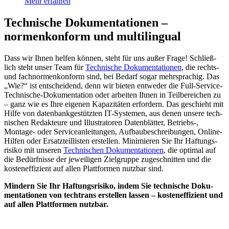
Mehr erfahren
Technische Dokumentationen –
normenkonform und multilingual
Dass wir Ihnen helfen können, steht für uns außer Frage! Schließ­
lich steht unser Team für
Technische Doku­menta­tionen
, die rechts-
und fach­normen­kon­form sind, bei Be­darf sogar mehr­sprachig. Das
„Wie?“ ist ent­scheidend, denn wir bieten ent­weder die Full-Service-
Technische-Doku­men­ta­tion oder arbeiten Ihnen in Teil­be­reichen zu
– ganz wie es Ihre eigenen Kapazitäten erfordern. Das geschieht mit
Hilfe von daten­bank­ge­stütz­ten IT-Systemen, aus denen unsere tech­
nischen Re­dak­teure und Illus­tra­to­ren Daten­blätter, Betriebs-,
Montage- oder Serviceanleitungen, Auf­bau­be­schrei­bungen, Online-
Hilfen oder Ersatz­teillisten erstellen. Minimieren Sie Ihr Haftungs­
risiko mit unseren
Technischen Doku­menta­tio­nen
, die optimal auf
die Be­dürf­nisse der jeweiligen Ziel­gruppe zuge­schnitten und die
kosten­effizient auf allen Platt­formen nutzbar sind.
Mindern Sie Ihr Haftungs­risiko, indem Sie tech­nische Doku­
men­ta­tionen von techtrans erstellen lassen – kosten­effizient und
auf allen Platt­formen nutzbar.