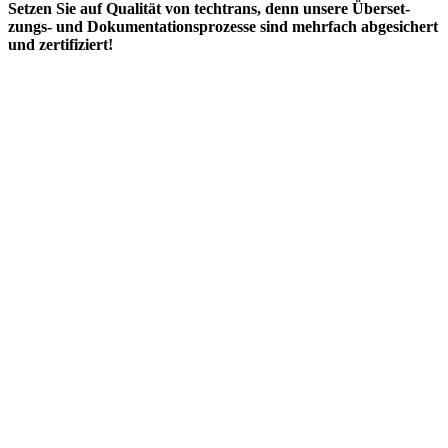
Setzen Sie auf Qualität von techtrans, denn unsere Über­set­
zungs- und Doku­men­ta­tions­pro­zesse sind mehr­fach ab­ge­sichert
und zerti­fi­ziert!