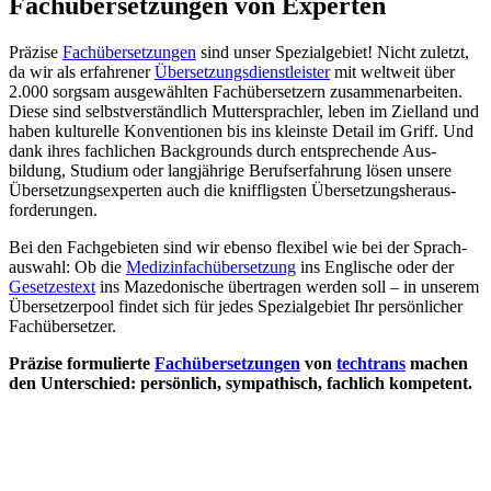
Fachübersetzungen von Experten
Präzise
Fachübersetzungen
sind unser Spezial­gebiet! Nicht zuletzt,
da wir als erfahrener
Über­set­zungs­dienst­leis­ter
mit welt­weit über
2.000 sorgsam aus­ge­wählten Fach­über­setzern zusammen­ar­bei­ten.
Diese sind selbst­ver­ständlich Mutter­sprachler, leben im Ziel­land und
haben kulturelle Kon­ven­tio­nen bis ins kleinste Detail im Griff. Und
dank ihres fachlichen Backgrounds durch ent­spre­chende Aus­
bildung, Studium oder lang­jährige Berufs­er­fahrung lösen unsere
Über­setzungse­xperten auch die kniff­ligsten Über­setzungs­heraus­
forde­rungen.
Bei den Fach­ge­bieten sind wir eben­so flexibel wie bei der Sprach­
aus­wahl: Ob die
Medizin­fach­über­setzung
ins Englische oder der
Gesetzes­text
ins Maze­do­nische über­tragen werden soll – in unserem
Über­set­zer­pool findet sich für jedes Spezial­gebiet Ihr per­sön­licher
Fach­über­setzer.
Präzise formulierte
Fach­über­setzungen
von
techtrans
machen
den Unter­schied: persönlich, sympathisch, fach­lich kompetent.