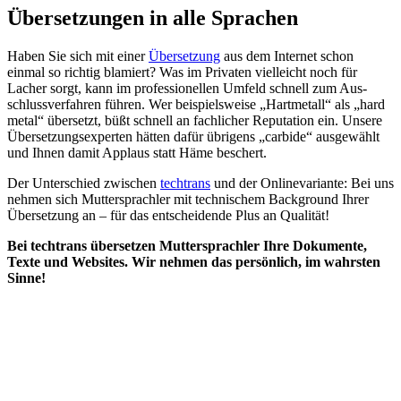
Übersetzungen in alle Sprachen
Haben Sie sich mit einer
Über­setzung
aus dem Internet schon
einmal so richtig blamiert? Was im Privaten vielleicht noch für
Lacher sorgt, kann im professionellen Umfeld schnell zum Aus­
schluss­ver­fahren führen. Wer bei­spiels­weise „Hartmetall“ als „hard
metal“ über­setzt, büßt schnell an fach­licher Reputation ein. Unsere
Über­setzungs­experten hätten dafür übrigens „carbide“ aus­ge­wählt
und Ihnen damit Applaus statt Häme beschert.
Der Unter­schied zwischen
techtrans
und der Online­variante: Bei uns
nehmen sich Mutter­sprachler mit technischem Background Ihrer
Über­setzung an – für das ent­schei­dende Plus an Qualität!
Bei techtrans übersetzen Mutter­sprachler Ihre Dokumente,
Texte und Websites. Wir nehmen das persönlich, im wahrsten
Sinne!