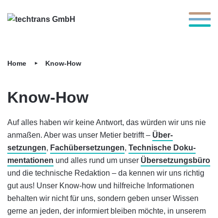
Toggle 
Home
Know-How
Know-How
Auf alles haben wir keine Antwort, das würden wir uns nie
an­maßen. Aber was unser Metier betrifft –
Über­
setzungen
,
Fach­über­setzungen
,
Technische Doku­
menta­tionen
und alles rund um unser
Über­setzungs­büro
und die technische Redaktion – da kennen wir uns richtig
gut aus! Unser Know-how und hilf­reiche Infor­ma­tionen
behalten wir nicht für uns, sondern geben unser Wissen
gerne an jeden, der in­for­miert bleiben möchte, in unserem