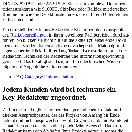
DIN EN 82079-1 oder ANSI 535. Sie setzen komplexe Doku­men­
ta­tions­struk­turen wie S1000D, ShipDex oder Raildex mit der­selben
Routine um wie die Re­dak­tions­leit­fäden, die in Ihrem Unter­nehmen
zu beachten sind.
Ein Großteil der techtrans-Redakteure ist darüber hinaus aus­ge­bil­
det,
Risiko­beur­tei­lungen
in ihren je­wei­ligen Fach­be­reichen durch­zu­
führen. So blicken sie nicht nur auf die aktuell zu er­stel­lende Doku­
men­ta­tion, sondern haben auch die davor­lie­gen­den Material­grund­
lagen sicher im Blick. In ihrer lang­jährigen Berufs­er­fah­rung hat die
Redaktion Techniken der Recherche und In­for­ma­tions­ge­win­nung
ge­meis­tert. Das be­fähigt sie dazu, mit Ihren technischen Wissen­
trägern auf Augen­höhe zu kommu­ni­zieren.
FAQ Category:
Dokumentation
Jedem Kunden wird bei techtrans ein
Key‑Redakteur zugeordnet.
Zu Ihrem Projekt gibt es immer einen per­sön­lichen Kon­takt und
direkten An­sprech­partner, der das Projekt von Anfang bis Ende
betreut und nicht aus­ge­wech­selt wird. Gegen Urlaub und Krank­heit
ist natürlich auch techtrans nicht gefeit: Min­des­tens ein Back-up-
Redakteur ist mit den Ab­läufen Ihres Pro­jekts ver­traut, sodass die