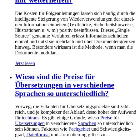
Die Kosten für Folgeanleitungen lassen sich häufig durch die
intel­li­gen­te Stei­gerung von Wieder­ver­wen­dungen der ein­zel­
nen In­for­ma­tions­ein­heiten (Text­blöcke, Sicher­heits­hin­weise,
Illus­trationen u. v. m.) positiv be­ein­flus­sen. Dieses „Single
Source“ ge­nan­nte Ver­fahren er­fasst In­for­ma­tions­ein­heiten
einmal und nutzt sie mehr­fach und über Doku­ment­engrenzen
hin­weg. Beson­ders wir­ksam ist die Methode, wenn man die
Doku­mente modular…
Jetzt lesen
Wieso sind die Preise für
Übersetzungen in verschiedene
Sprachen so unterschiedlich?
Vorweg, die Eckdaten für Über­set­zungs­pro­jekte sind zahl­
reich, und je komplexer der Ab­lauf, desto höher der Auf­wand
für
techtrans
. Es gibt einige Gründe, wieso
Preise
für
Übersetzungen
in ver­schie­dene
Sprachen
so unter­schied­lich
sein kön­nen. Faktoren wie
Fachgebiet
und Schwierig­keits­
grad,
Datei­format
und ‑formatierung gilt es zu…