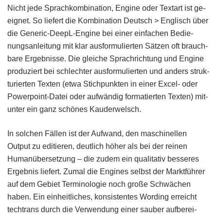
Nicht jede Sprach­kom­bi­nation, Engine oder Text­art ist ge­
eig­net. So liefert die Kom­bi­nation Deutsch > Englisch über
die Generic-DeepL-Engine bei einer ein­fachen Be­die­
nungs­an­lei­tung mit klar aus­for­mu­lier­ten Sätzen oft brauch­
bare Er­geb­nisse. Die gleiche Sprach­richtung und Engine
pro­du­ziert bei schlechter aus­for­mu­lier­ten und anders struk­
tu­rier­ten Texten (etwa Stich­punkten in einer Excel- oder
Powerpoint-Datei oder auf­wän­dig for­ma­tier­ten Texten) mit­
unter ein ganz schönes Kauder­welsch.
In solchen Fällen ist der Auf­wand, den maschi­nellen
Output zu edi­tieren, deut­lich höher als bei der reinen
Human­über­set­zung – die zu­dem ein quali­ta­tiv besseres
Ergeb­nis lie­fert. Zumal die Engines selbst der Markt­führer
auf dem Gebiet Termi­no­logie noch große Schwächen
haben. Ein ein­heit­liches, kon­sis­tentes Wording erreicht
techtrans durch die Ver­wen­dung einer sauber auf­be­rei­