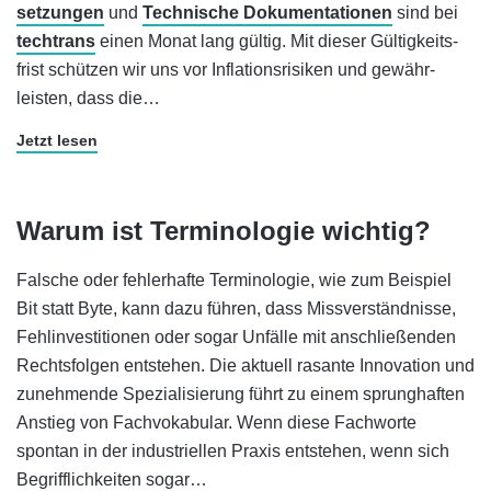
setzungen
und
Technische Doku­menta­tionen
sind bei
techtrans
einen Monat lang gültig. Mit dieser Gültig­keits­
frist schützen wir uns vor In­fla­tions­risiken und ge­währ­
leisten, dass die…
Jetzt lesen
Warum ist Terminologie wichtig?
Falsche oder fehler­hafte Terminologie, wie zum Bei­spiel
Bit statt Byte, kann dazu führen, dass Miss­ver­ständ­nisse,
Fehl­investi­tionen oder sogar Un­fälle mit an­schlie­ßen­den
Rechts­folgen ent­stehen. Die aktuell rasante Innovation und
zu­neh­mende Spe­zia­li­sie­rung führt zu einem sprung­haften
An­stieg von Fach­voka­bu­lar. Wenn diese Fach­worte
spontan in der indus­tri­ellen Praxis ent­stehen, wenn sich
Be­griff­lich­keiten sogar…