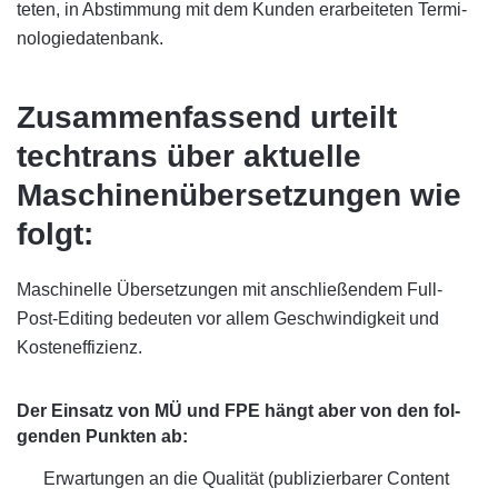
teten, in Ab­stim­mung mit dem Kunden er­ar­bei­teten Termi­
no­lo­gie­daten­bank.
Zusammenfassend urteilt
techtrans über aktuelle
Maschinen­übersetzungen wie
folgt:
Maschinelle Übersetzungen mit an­schlie­ßen­dem Full-
Post-Editing bedeuten vor allem Ge­schwin­dig­keit und
Kosten­effi­zienz.
Der Einsatz von MÜ und FPE hängt aber von den fol­
genden Punkten ab:
Erwartungen an die Qualität (publi­zier­barer Content