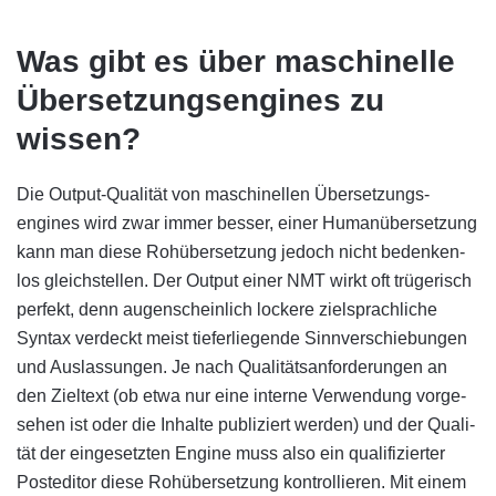
Was gibt es über maschinelle
Über­setzungs­engines zu
wissen?
Die Output-Qualität von maschinellen Über­set­zungs­
engines wird zwar immer besser, einer Human­über­set­zung
kann man diese Roh­über­set­zung jedoch nicht be­denken­
los gleich­stellen. Der Output einer NMT wirkt oft trügerisch
perfekt, denn augen­schein­lich lockere ziel­sprach­liche
Syntax ver­deckt meist tiefer­lie­gende Sinn­ver­schie­bun­gen
und Aus­las­sun­gen. Je nach Quali­täts­an­for­der­ungen an
den Ziel­text (ob etwa nur eine interne Ver­wen­dung vor­ge­
sehen ist oder die In­halte publi­ziert werden) und der Quali­
tät der ein­ge­setz­ten Engine muss also ein quali­fi­zier­ter
Post­editor diese Roh­über­set­zung kon­trol­lieren. Mit einem