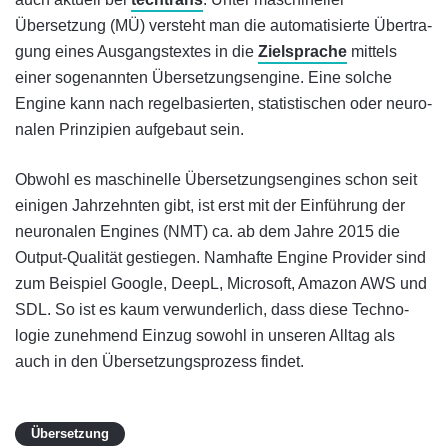
Übersetzung (MÜ) ver­steht man die auto­mati­sierte Über­tra­
gung eines Aus­gangs­textes in die
Ziel­sprache
mittels
einer so­ge­nannten Über­set­zungs­engine. Eine solche
Engine kann nach re­gel­ba­sier­ten, statis­tischen oder neu­ro­
nalen Prin­zipien auf­ge­baut sein.
Ob­wohl es maschinelle Über­set­zungs­engines schon seit
einigen Jahr­zehn­ten gibt, ist erst mit der Ein­führung der
neu­ro­nalen Engines (NMT) ca. ab dem Jahre 2015 die
Output-Qualität ge­stie­gen. Nam­hafte Engine Provider sind
zum Bei­spiel Google, DeepL, Microsoft, Amazon AWS und
SDL. So ist es kaum ver­wunder­lich, dass diese Tech­no­
logie zu­neh­mend Ein­zug sowohl in unseren All­tag als
auch in den Über­set­zungs­pro­zess findet.
FAQ Category:
Übersetzung