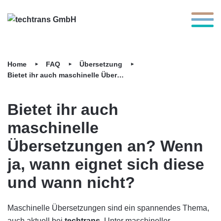
Toggle 
Home
FAQ
Übersetzung
Bietet ihr auch maschinelle Übersetzungen an? Wenn ja, wann eignet sich diese und wann nicht?
Bietet ihr auch
maschinelle
Übersetzungen an? Wenn
ja, wann eignet sich diese
und wann nicht?
Maschinelle Übersetzungen sind ein span­nen­des Thema,
auch aktuell bei
techtrans
. Unter maschineller