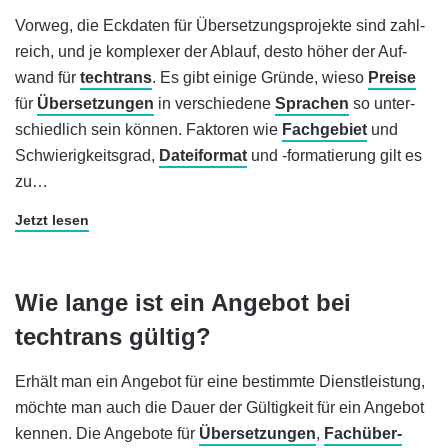
Vorweg, die Eckdaten für Über­set­zungs­pro­jekte sind zahl­
reich, und je komplexer der Ab­lauf, desto höher der Auf­
wand für
techtrans
. Es gibt einige Gründe, wieso
Preise
für
Übersetzungen
in ver­schie­dene
Sprachen
so unter­
schied­lich sein kön­nen. Faktoren wie
Fachgebiet
und
Schwierig­keits­grad,
Datei­format
und ‑formatierung gilt es
zu…
Jetzt lesen
Wie lange ist ein Angebot bei
techtrans gültig?
Erhält man ein Angebot für eine bestimmte Dienst­leistung,
möchte man auch die Dauer der Gültigkeit für ein Angebot
kennen. Die Angebote für
Über­setzungen
,
Fach­über­