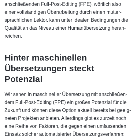
an­schlie­ßen­den Full-Post-Editing (FPE), wörtlich also
einer voll­stän­digen Über­arbeitung durch einen mutter­
sprach­lichen Lektor, kann unter idealen Bedin­gungen die
Quali­tät an das Niveau einer Human­über­set­zung heran­
reichen.
Hinter maschinellen
Übersetzungen steckt
Potenzial
Wir sehen in maschineller Übersetzung mit an­schlie­ßen­
dem Full-Post-Editing (FPE) ein großes Poten­zial für die
Zu­kunft und können diese Option aktuell bereits bei ge­eig­
neten Pro­jekten an­bieten. Aller­dings gibt es zurzeit noch
eine Reihe von Fak­toren, die gegen einen um­fas­sen­den
Ein­satz solcher auto­ma­ti­sier­ter Über­set­zungs­ver­fahren: