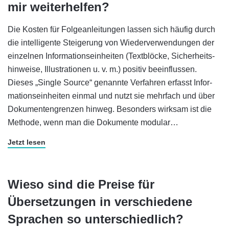
mir weiterhelfen?
Die Kosten für Folgeanleitungen lassen sich häufig durch
die intel­li­gen­te Stei­gerung von Wieder­ver­wen­dungen der
ein­zel­nen In­for­ma­tions­ein­heiten (Text­blöcke, Sicher­heits­
hin­weise, Illus­trationen u. v. m.) positiv be­ein­flus­sen.
Dieses „Single Source“ ge­nan­nte Ver­fahren er­fasst In­for­
ma­tions­ein­heiten einmal und nutzt sie mehr­fach und über
Doku­ment­engrenzen hin­weg. Beson­ders wir­ksam ist die
Methode, wenn man die Doku­mente modular…
Jetzt lesen
Wieso sind die Preise für
Übersetzungen in verschiedene
Sprachen so unterschiedlich?