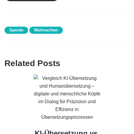
Tag:
Spende
Tag:
Weihnachten
Related Posts
KI-Übersetzung vs.